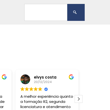
elvys costa
20/12/2024
20/12
 a
A melhor experiência quanto
Gostei muit
 de
a formação R2, segunda
todas as ve
ar
licenciatura e atendimento
falar com a 