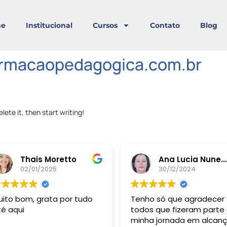
e
Institucional
Cursos
Contato
Blog
rmacaopedagogica.com.br
lete it, then start writing!
Thais Moretto
Ana Lucia Nunes da Silva
02/01/2025
30/12/2024
uito bom, grata por tudo
Tenho só que agradecer
té aqui
todos que fizeram parte
minha jornada em alcanç