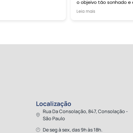
o objeivo tão sonhado e
durante toda a minha vi
Leia mais
buzquei alçar. Grata sou 
Deus: Pai, Filho e Espirito
Santo. À R 2 Formação
Pedagógica representa
pela sua esplêndida e
harmoniosa equipe, dent
os quais tive oportunida
de conviver e sempre qu
necessitei fui muito bem
auxiliada: dentre eles
destaco professoras
Gabriela e Margarete; o
primeiro contato, André
Sene; Beatriz, Pedro e ta
outros que participaram
Localização
dessta vifória! Obrigada 
Rua Da Consolação, 847, Consolação -
todas as pessoas inserid
São Paulo
no proceso. Feliz Natal
atrasado! Um excelente
De seg à sex, das 9h às 18h.