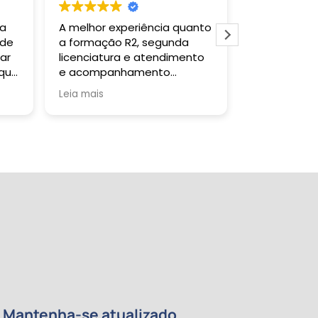
 a
A melhor experiência quanto
Gostei muit
 de
a formação R2, segunda
todas as ve
ar
licenciatura e atendimento
falar com a 
 que
e acompanhamento
um retorno s
da
pedagógico!
Tutor sanou
Leia mais
Leia mais
a
quando soli
certificado 
tempo previs
da
re
de
e
 meu
ntos
Mantenha-se atualizado