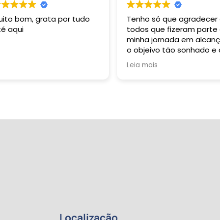
uito bom, grata por tudo
Tenho só que agradecer
té aqui
todos que fizeram parte
minha jornada em alcanç
o objeivo tão sonhado e
durante toda a minha vi
Leia mais
buzquei alçar. Grata sou 
Deus: Pai, Filho e Espirito
Santo. À R 2 Formação
Pedagógica representa
pela sua esplêndida e
harmoniosa equipe, dent
os quais tive oportunida
de conviver e sempre qu
necessitei fui muito bem
auxiliada: dentre eles
destaco professoras
Gabriela e Margarete; o
primeiro contato, André
Sene; Beatriz, Pedro e ta
outros que participaram
Localização