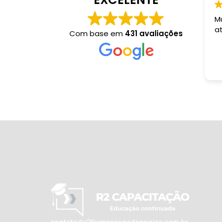
M
a
Com base em
431 avaliações
contato@r2formacaopedagogica.com.br