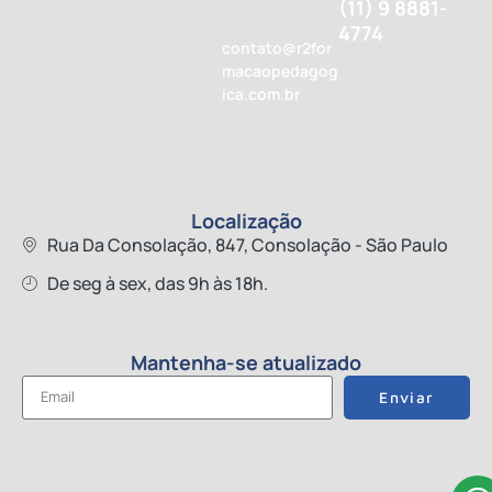
(11) 9 8881-
4774
contato@r2for
macaopedagog
ica.com.br
Localização
Rua Da Consolação, 847, Consolação - São Paulo
De seg à sex, das 9h às 18h.
Mantenha-se atualizado
Enviar