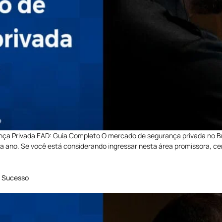
ça Privada EAD: Guia Completo O mercado de segurança privada no B
a ano. Se você está considerando ingressar nesta área promissora, c
e Sucesso