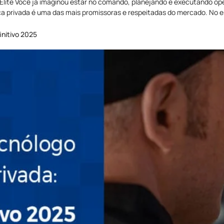
Elite Você já imaginou estar no comando, planejando e executando o
nça privada é uma das mais promissoras e respeitadas do mercado. No e
initivo 2025