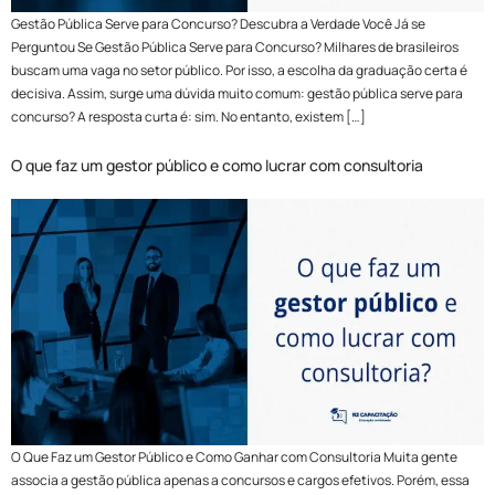
Gestão Pública Serve para Concurso? Descubra a Verdade Você Já se
Perguntou Se Gestão Pública Serve para Concurso? Milhares de brasileiros
buscam uma vaga no setor público. Por isso, a escolha da graduação certa é
decisiva. Assim, surge uma dúvida muito comum: gestão pública serve para
concurso? A resposta curta é: sim. No entanto, existem […]
O que faz um gestor público e como lucrar com consultoria
O Que Faz um Gestor Público e Como Ganhar com Consultoria Muita gente
associa a gestão pública apenas a concursos e cargos efetivos. Porém, essa