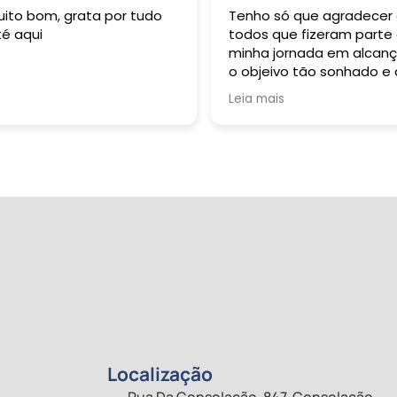
uito bom, grata por tudo
Tenho só que agradecer
té aqui
todos que fizeram parte
minha jornada em alcanç
o objeivo tão sonhado e
durante toda a minha vi
Leia mais
buzquei alçar. Grata sou 
Deus: Pai, Filho e Espirito
Santo. À R 2 Formação
Pedagógica representa
pela sua esplêndida e
harmoniosa equipe, dent
os quais tive oportunida
de conviver e sempre qu
necessitei fui muito bem
auxiliada: dentre eles
destaco professoras
Gabriela e Margarete; o
primeiro contato, André
Sene; Beatriz, Pedro e ta
outros que participaram
Localização
dessta vifória! Obrigada 