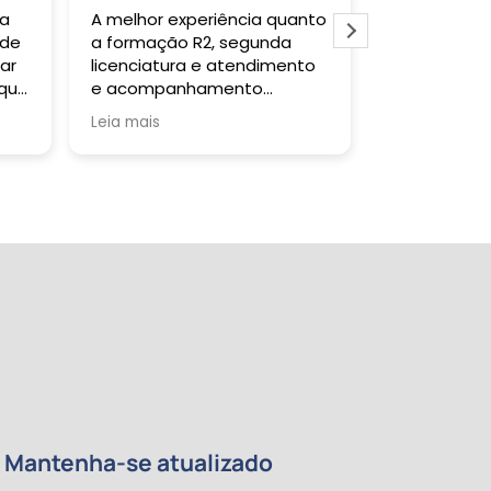
 a
A melhor experiência quanto
Gostei muit
 de
a formação R2, segunda
todas as ve
ar
licenciatura e atendimento
falar com a 
 que
e acompanhamento
um retorno s
da
pedagógico!
Tutor sanou
Leia mais
Leia mais
a
quando soli
certificado 
tempo previs
da
re
de
e
 meu
ntos
Mantenha-se atualizado
a