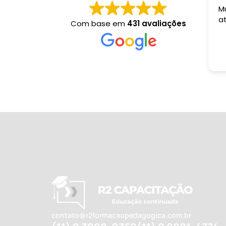
M
a
Com base em
431 avaliações
contato@r2formacaopedagogica.com.br