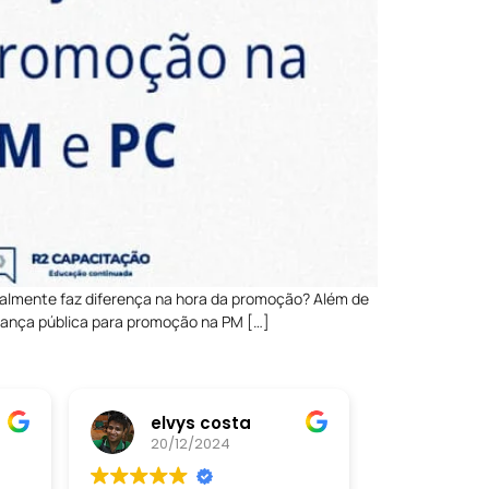
realmente faz diferença na hora da promoção? Além de
rança pública para promoção na PM […]
elvys costa
20/12/2024
20/12