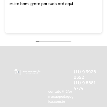
Muito bom, grata por tudo até aqui
(11) 9 3928-
0352
(11) 9 8881-
4774
contato@r2for
macaopedagog
ica.com.br