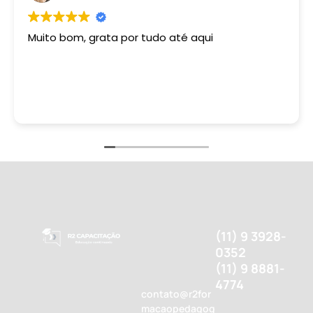
Muito bom, grata por tudo até aqui
(11) 9 3928-
0352
(11) 9 8881-
4774
contato@r2for
macaopedagog