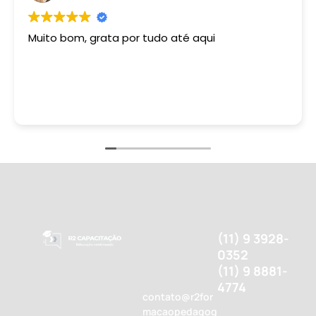
Muito bom, grata por tudo até aqui
(11) 9 3928-
0352
(11) 9 8881-
4774
contato@r2for
macaopedagog