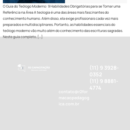
O Guia do Teólogo Moderno: 9 Habilidades Obrigatórias para se Tornar uma
Referência na Área A teologia é uma das áreas mais fascinantes do
conhecimento humano. Além disso, ela exige profissionais cada vez mais
preparados e multidisciplinares. Portanto, as habilidades essenciais do
teólogo moderno vão muito além do conhecimento das escrituras sagradas.
Neste guia completo, […]
(11) 9 3928-
0352
(11) 9 8881-
4774
contato@r2for
macaopedagog
ica.com.br