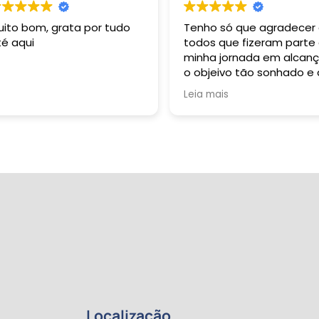
uito bom, grata por tudo
Tenho só que agradecer
té aqui
todos que fizeram parte
minha jornada em alcanç
o objeivo tão sonhado e
durante toda a minha vi
Leia mais
buzquei alçar. Grata sou 
Deus: Pai, Filho e Espirito
Santo. À R 2 Formação
Pedagógica representa
pela sua esplêndida e
harmoniosa equipe, dent
os quais tive oportunida
de conviver e sempre qu
necessitei fui muito bem
auxiliada: dentre eles
destaco professoras
Gabriela e Margarete; o
primeiro contato, André
Sene; Beatriz, Pedro e ta
outros que participaram
Localização