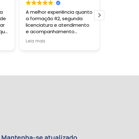
 a
A melhor experiência quanto
Gostei muit
 de
a formação R2, segunda
todas as ve
ar
licenciatura e atendimento
falar com a 
 que
e acompanhamento
um retorno s
da
pedagógico!
Tutor sanou
Leia mais
Leia mais
a
quando soli
certificado 
tempo previs
da
re
de
e
 meu
ntos
Mantenha-se atualizado