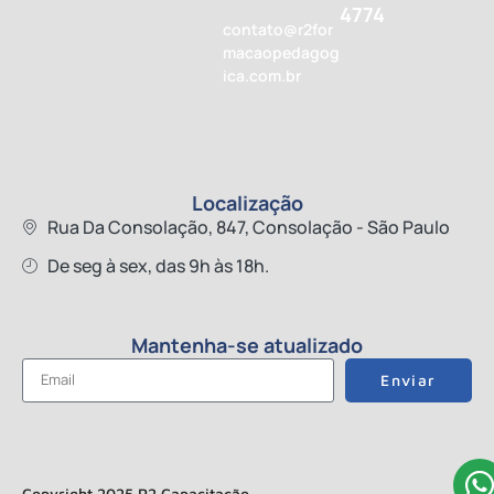
4774
contato@r2for
macaopedagog
ica.com.br
Localização
Rua Da Consolação, 847, Consolação - São Paulo
De seg à sex, das 9h às 18h.
Mantenha-se atualizado
Enviar
Copyright 2025 R2 Capacitação.