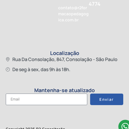
4774
contato@r2for
macaopedagog
ica.com.br
Localização
Rua Da Consolação, 847, Consolação - São Paulo
De seg à sex, das 9h às 18h.
Mantenha-se atualizado
Enviar
Copyright 2025 R2 Capacitação.