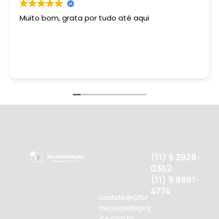
Muito bom, grata por tudo até aqui
(11) 9 3928-
0352
(11) 9 8881-
4774
contato@r2for
macaopedagog
ica.com.br