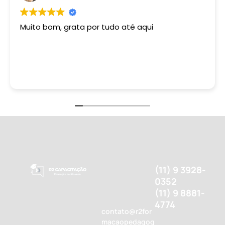
Muito bom, grata por tudo até aqui
(11) 9 3928-
0352
(11) 9 8881-
4774
contato@r2for
macaopedagog