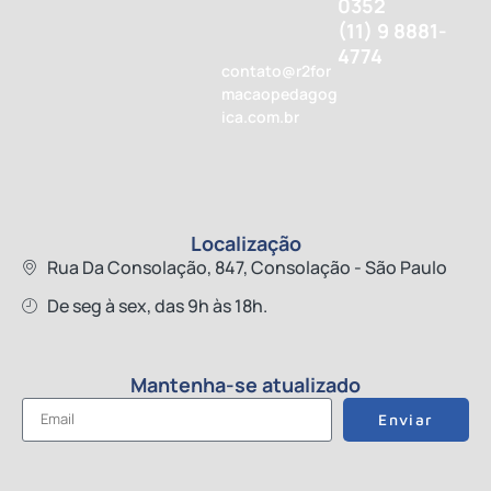
0352
(11) 9 8881-
4774
contato@r2for
macaopedagog
ica.com.br
Localização
Rua Da Consolação, 847, Consolação - São Paulo
De seg à sex, das 9h às 18h.
Mantenha-se atualizado
Enviar