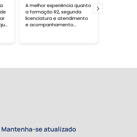
elhor experiência quanto
Gostei muito do curso e
ormação R2, segunda
todas as vezes que precise
enciatura e atendimento
falar com a instituição tive
companhamento
um retorno satisfatório. O
agógico!
Tutor sanou minhas dúvida
Leia mais
quando solicitadas e o
certificado saiu antes do
tempo previsto. Indico!
Mantenha-se atualizado