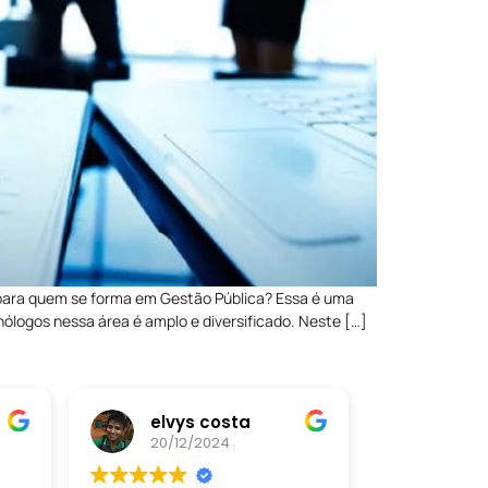
s para quem se forma em Gestão Pública? Essa é uma
ólogos nessa área é amplo e diversificado. Neste […]
elvys costa
maria luiza rocha silva
20/12/2024
20/12/2024