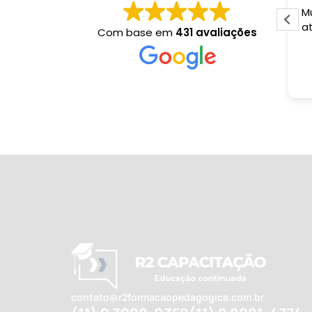
Muito bom, grata
até aqui
Com base em
431 avaliações
contato@r2formacaopedagogica.com.br