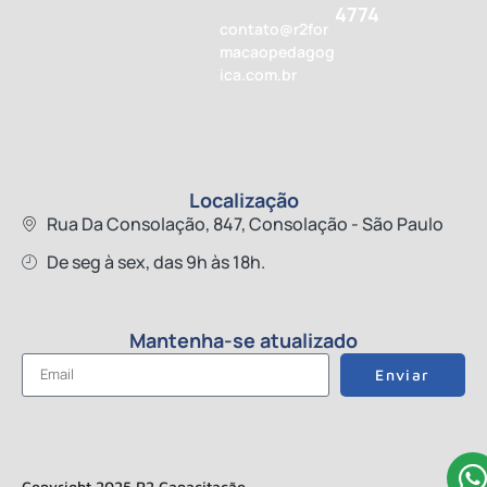
4774
contato@r2for
macaopedagog
ica.com.br
Localização
Rua Da Consolação, 847, Consolação - São Paulo
De seg à sex, das 9h às 18h.
Mantenha-se atualizado
Enviar
Copyright 2025 R2 Capacitação.