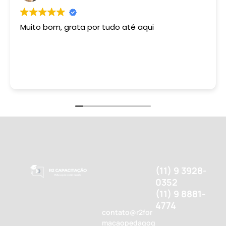
Muito bom, grata por tudo até aqui
(11) 9 3928-
0352
(11) 9 8881-
4774
contato@r2for
macaopedagog