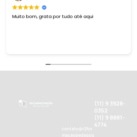
Muito bom, grata por tudo até aqui
(11) 9 3928-
0352
(11) 9 8881-
4774
contato@r2for
macaopedagog