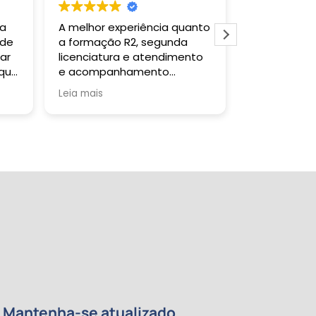
 a
A melhor experiência quanto
Gostei muit
 de
a formação R2, segunda
todas as ve
ar
licenciatura e atendimento
falar com a 
 que
e acompanhamento
um retorno s
da
pedagógico!
Tutor sanou
Leia mais
Leia mais
a
quando soli
certificado 
tempo previs
da
re
de
e
 meu
ntos
Mantenha-se atualizado