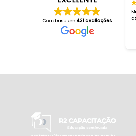
M
a
Com base em
431 avaliações
contato@r2formacaopedagogica.com.br