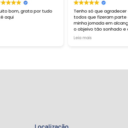
uito bom, grata por tudo
Tenho só que agradecer
té aqui
todos que fizeram parte
minha jornada em alcanç
o objeivo tão sonhado e
durante toda a minha vi
Leia mais
buzquei alçar. Grata sou 
Deus: Pai, Filho e Espirito
Santo. À R 2 Formação
Pedagógica representa
pela sua esplêndida e
harmoniosa equipe, dent
os quais tive oportunida
de conviver e sempre qu
necessitei fui muito bem
auxiliada: dentre eles
destaco professoras
Gabriela e Margarete; o
primeiro contato, André
Sene; Beatriz, Pedro e ta
outros que participaram
Localização