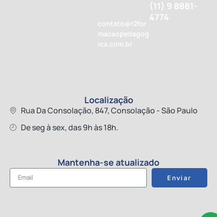
(11) 9 8881-
4774
contato@r2for
macaopedagog
ica.com.br
Localização
Rua Da Consolação, 847, Consolação - São Paulo
De seg à sex, das 9h às 18h.
Mantenha-se atualizado
Enviar