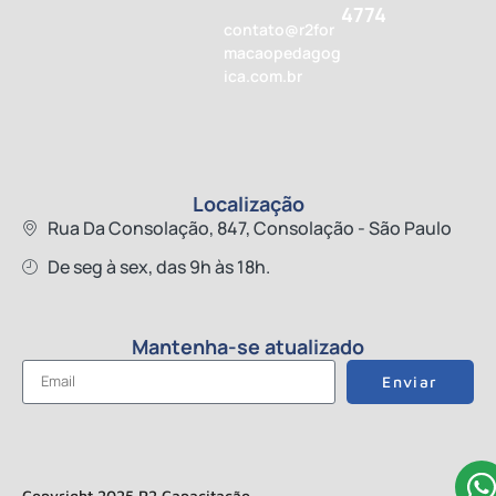
4774
contato@r2for
macaopedagog
ica.com.br
Localização
Rua Da Consolação, 847, Consolação - São Paulo
De seg à sex, das 9h às 18h.
Mantenha-se atualizado
Enviar
Copyright 2025 R2 Capacitação.