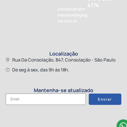
4774
contato@r2for
macaopedagog
ica.com.br
Localização
Rua Da Consolação, 847, Consolação - São Paulo
De seg à sex, das 9h às 18h.
Mantenha-se atualizado
Enviar