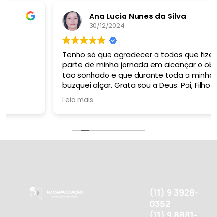
Ana Lucia Nunes da Silva
30/12/2024
Tenho só que agradecer a todos que fizeram
parte de minha jornada em alcançar o objeivo
tão sonhado e que durante toda a minha vida
buzquei alçar. Grata sou a Deus: Pai, Filho e
Espirito Santo. À R 2 Formação Pedagógica
Leia mais
representada pela sua esplêndida e harmoniosa
equipe, dentre os quais tive oportunidade de
conviver e sempre que necessitei fui muito bem
auxiliada: dentre eles destaco professoras
Gabriela e Margarete; o meu primeiro contato,
André Sene; Beatriz, Pedro e tantos outros que
participaram dessta vifória! Obrigada a todas as
pessoas inseridas no proceso. Feliz Natal
atrasado! Um excelente Ano Novo na presença
(11) 9 3928-
do Deus Eterno!
0352
(11) 9 8881-