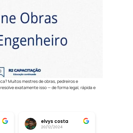
ica? Muitos mestres de obras, pedreiros e
resolve exatamente isso — de forma legal, rápida e
elvys costa
20/12/2024
20/12