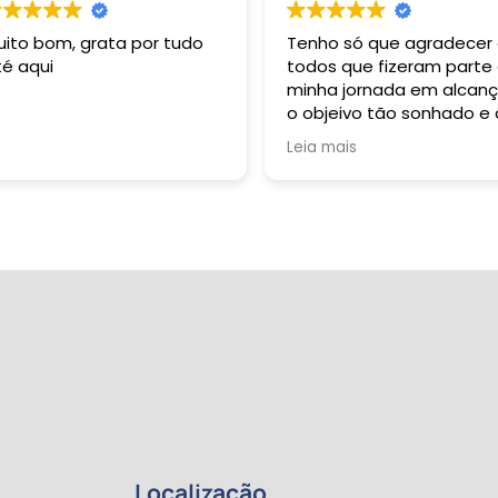
uito bom, grata por tudo
Tenho só que agradecer
té aqui
todos que fizeram parte
minha jornada em alcanç
o objeivo tão sonhado e
durante toda a minha vi
Leia mais
buzquei alçar. Grata sou 
Deus: Pai, Filho e Espirito
Santo. À R 2 Formação
Pedagógica representa
pela sua esplêndida e
harmoniosa equipe, dent
os quais tive oportunida
de conviver e sempre qu
necessitei fui muito bem
auxiliada: dentre eles
destaco professoras
Gabriela e Margarete; o
primeiro contato, André
Sene; Beatriz, Pedro e ta
outros que participaram
Localização