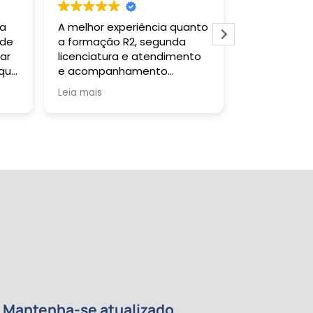
 a
A melhor experiência quanto
Gostei muit
 de
a formação R2, segunda
todas as ve
ar
licenciatura e atendimento
falar com a 
 que
e acompanhamento
um retorno s
da
pedagógico!
Tutor sanou
Leia mais
Leia mais
a
quando soli
certificado 
tempo previs
da
re
de
e
 meu
ntos
Mantenha-se atualizado