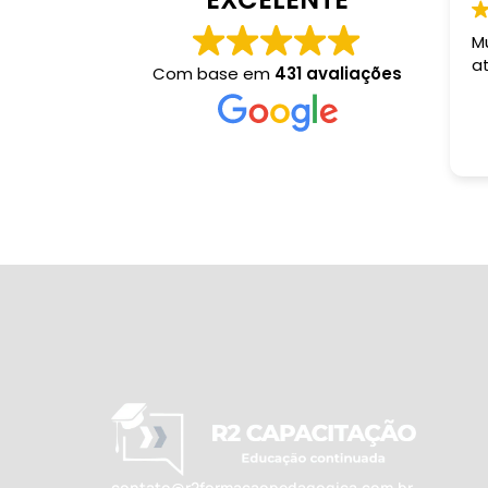
M
a
Com base em
431 avaliações
contato@r2formacaopedagogica.com.br