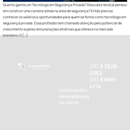
Quanto ganha um Tecnólogo em Segurança Privada? Descubra Você já pensou
em construir uma carreira sólida na área de segurança? Então precisa
conhecer os salários e oportunidades para quem se forma como tecnólogo em
segurança privada. Essa profissão tem chamado atenção pelo potencial de
crescimento e pelas remunerações atrativas que oferece no mercado
brasileiro. O […]
(11) 9 3928-
0352
(11) 9 8881-
4774
contato@r2for
macaopedagog
ica.com.br