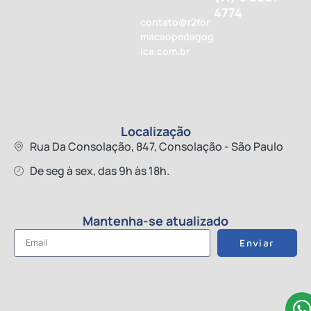
4774
contato@r2for
macaopedagog
ica.com.br
Localização
Rua Da Consolação, 847, Consolação - São Paulo
De seg à sex, das 9h às 18h.
Mantenha-se atualizado
Enviar