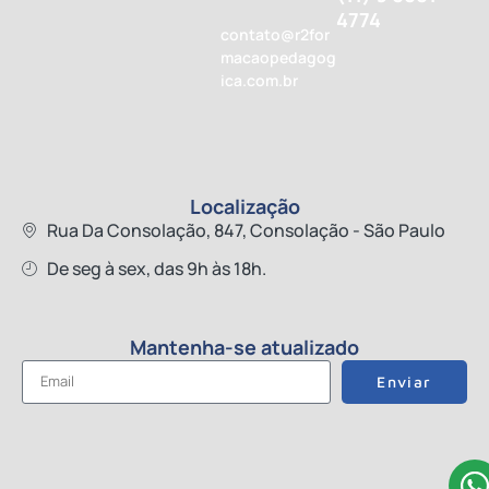
4774
contato@r2for
macaopedagog
ica.com.br
Localização
Rua Da Consolação, 847, Consolação - São Paulo
De seg à sex, das 9h às 18h.
Mantenha-se atualizado
Enviar