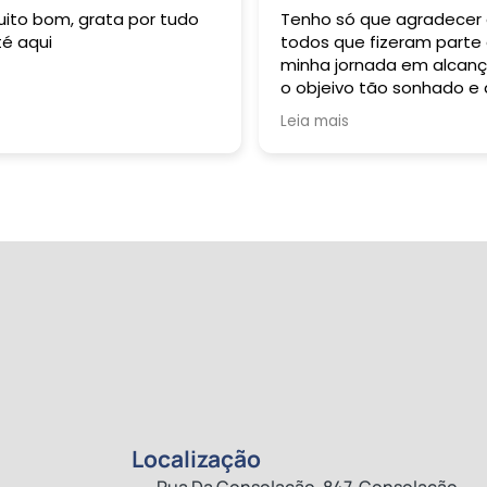
uito bom, grata por tudo
Tenho só que agradecer
té aqui
todos que fizeram parte
minha jornada em alcanç
o objeivo tão sonhado e
durante toda a minha vi
Leia mais
buzquei alçar. Grata sou 
Deus: Pai, Filho e Espirito
Santo. À R 2 Formação
Pedagógica representa
pela sua esplêndida e
harmoniosa equipe, dent
os quais tive oportunida
de conviver e sempre qu
necessitei fui muito bem
auxiliada: dentre eles
destaco professoras
Gabriela e Margarete; o
primeiro contato, André
Sene; Beatriz, Pedro e ta
outros que participaram
Localização
dessta vifória! Obrigada 