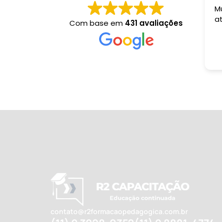
M
a
Com base em
431 avaliações
contato@r2formacaopedagogica.com.br