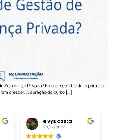
e Segurança Privada? Essa é, sem dúvida, a primeira
erem crescer. A duração do curso […]
elvys costa
20/12/2024
20/12