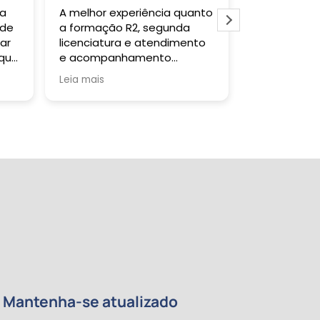
 a
A melhor experiência quanto
Gostei muit
 de
a formação R2, segunda
todas as ve
ar
licenciatura e atendimento
falar com a 
 que
e acompanhamento
um retorno s
da
pedagógico!
Tutor sanou
Leia mais
Leia mais
a
quando soli
certificado 
tempo previs
da
re
de
e
 meu
ntos
Mantenha-se atualizado
a