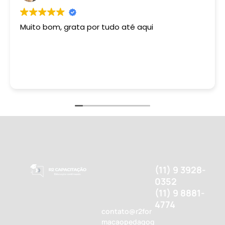
Muito bom, grata por tudo até aqui
(11) 9 3928-
0352
(11) 9 8881-
4774
contato@r2for
macaopedagog