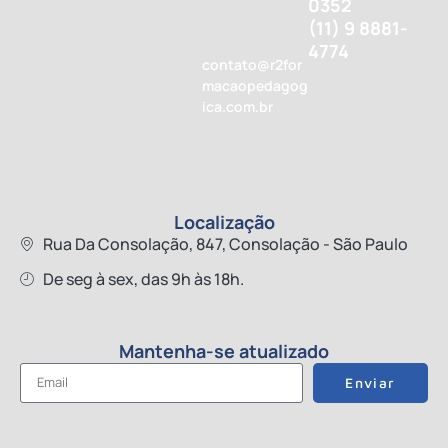
0352
(11) 9 8881-
4774
contato@r2for
macaopedagog
ica.com.br
Localização
Rua Da Consolação, 847, Consolação - São Paulo
De seg à sex, das 9h às 18h.
Mantenha-se atualizado
Enviar