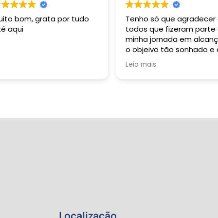
uito bom, grata por tudo
Tenho só que agradecer
té aqui
todos que fizeram parte
minha jornada em alcanç
o objeivo tão sonhado e
durante toda a minha vi
Leia mais
buzquei alçar. Grata sou 
Deus: Pai, Filho e Espirito
Santo. À R 2 Formação
Pedagógica representa
pela sua esplêndida e
harmoniosa equipe, dent
os quais tive oportunida
de conviver e sempre qu
necessitei fui muito bem
auxiliada: dentre eles
destaco professoras
Gabriela e Margarete; o
primeiro contato, André
Sene; Beatriz, Pedro e ta
outros que participaram
Localização