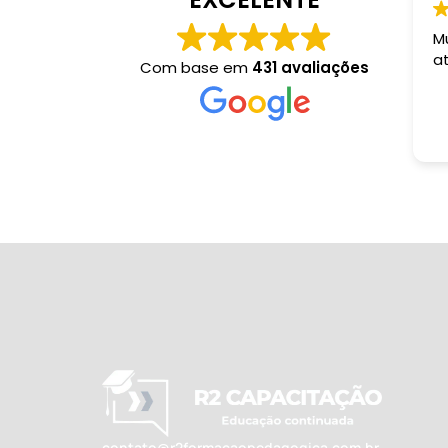
M
a
Com base em
431 avaliações
contato@r2formacaopedagogica.com.br