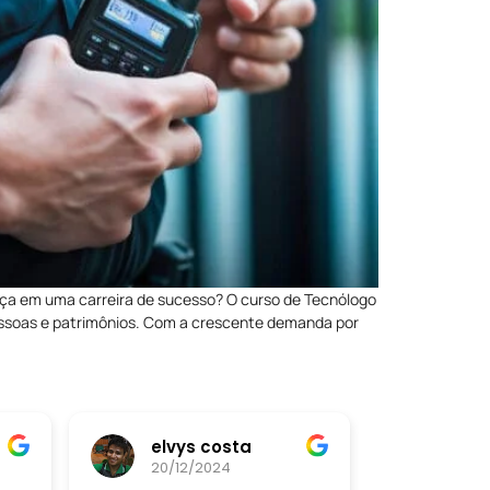
ça em uma carreira de sucesso? O curso de Tecnólogo
pessoas e patrimônios. Com a crescente demanda por
elvys costa
20/12/2024
20/12