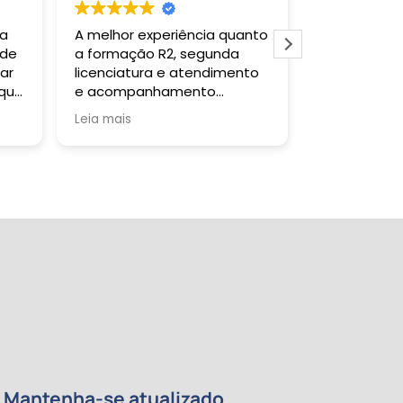
 a
A melhor experiência quanto
Gostei muit
 de
a formação R2, segunda
todas as ve
ar
licenciatura e atendimento
falar com a 
 que
e acompanhamento
um retorno s
da
pedagógico!
Tutor sanou
Leia mais
Leia mais
a
quando soli
certificado 
tempo previs
da
re
de
e
 meu
ntos
Mantenha-se atualizado