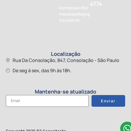
4774
contato@r2for
macaopedagog
ica.com.br
Localização
Rua Da Consolação, 847, Consolação - São Paulo
De seg à sex, das 9h às 18h.
Mantenha-se atualizado
Enviar
Copyright 2025 R2 Capacitação.