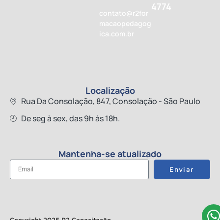
4774
contato@r2for
macaopedagog
ica.com.br
Localização
Rua Da Consolação, 847, Consolação - São Paulo
De seg à sex, das 9h às 18h.
Mantenha-se atualizado
Enviar
Copyright 2025 R2 Capacitação.