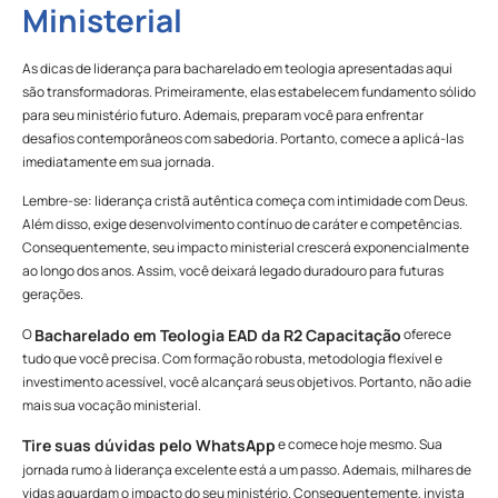
Ministerial
As dicas de liderança para bacharelado em teologia apresentadas aqui
são transformadoras. Primeiramente, elas estabelecem fundamento sólido
para seu ministério futuro. Ademais, preparam você para enfrentar
desafios contemporâneos com sabedoria. Portanto, comece a aplicá-las
imediatamente em sua jornada.
Lembre-se: liderança cristã autêntica começa com intimidade com Deus.
Além disso, exige desenvolvimento contínuo de caráter e competências.
Consequentemente, seu impacto ministerial crescerá exponencialmente
ao longo dos anos. Assim, você deixará legado duradouro para futuras
gerações.
O
oferece
Bacharelado em Teologia EAD da R2 Capacitação
tudo que você precisa. Com formação robusta, metodologia flexível e
investimento acessível, você alcançará seus objetivos. Portanto, não adie
mais sua vocação ministerial.
e comece hoje mesmo. Sua
Tire suas dúvidas pelo WhatsApp
jornada rumo à liderança excelente está a um passo. Ademais, milhares de
vidas aguardam o impacto do seu ministério. Consequentemente, invista