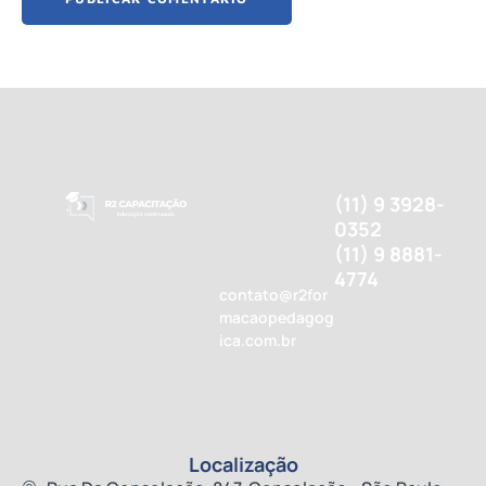
(11) 9 3928-
0352
(11) 9 8881-
4774
contato@r2for
macaopedagog
ica.com.br
Localização