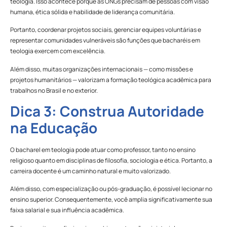
teologia. Isso acontece porque as ONGs precisam de pessoas com visão
humana, ética sólida e habilidade de liderança comunitária.
Portanto, coordenar projetos sociais, gerenciar equipes voluntárias e
representar comunidades vulneráveis são funções que bacharéis em
teologia exercem com excelência.
Além disso, muitas organizações internacionais — como missões e
projetos humanitários — valorizam a formação teológica acadêmica para
trabalhos no Brasil e no exterior.
Dica 3: Construa Autoridade
na Educação
O bacharel em teologia pode atuar como professor, tanto no ensino
religioso quanto em disciplinas de filosofia, sociologia e ética. Portanto, a
carreira docente é um caminho natural e muito valorizado.
Além disso, com especialização ou pós-graduação, é possível lecionar no
ensino superior. Consequentemente, você amplia significativamente sua
faixa salarial e sua influência acadêmica.