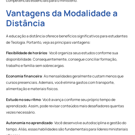
competências essenciais para o ministério.
Vantagens da Modalidade a
Distância
A educação a distância oferece benefícios significativos para estudantes
de Teologia. Portanto, veja as principais vantagens:
Flexibilidade de horários
: Você organiza seus estudos conforme sua
disponibilidade. Consequentemente, consegue conciliar formação,
trabalho e família sem sobrecargas.
Economia financeira
: As mensalidades geralmente custam menos que
cursos presenciais. Ademais, você elimina gastos com transporte,
alimentação e materiais físicos.
Estudo no seu ritmo
: Você avança conforme seu próprio tempo de
aprendizado. Assim, pode revisar conteúdos mais desafiadores quantas
vezes necessário.
Autonomia no aprendizado
: Você desenvolve autodisciplina e gestão do
tempo. Aliás, essas habilidades são fundamentais para líderes ministeriais