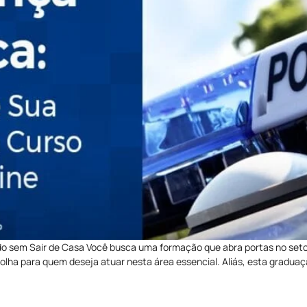
o sem Sair de Casa Você busca uma formação que abra portas no seto
ha para quem deseja atuar nesta área essencial. Aliás, esta graduaç