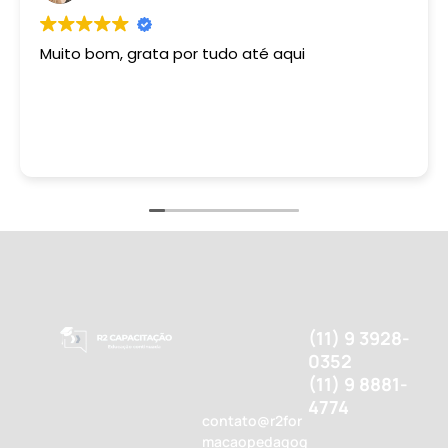
Muito bom, grata por tudo até aqui
(11) 9 3928-
0352
(11) 9 8881-
4774
contato@r2for
macaopedagog