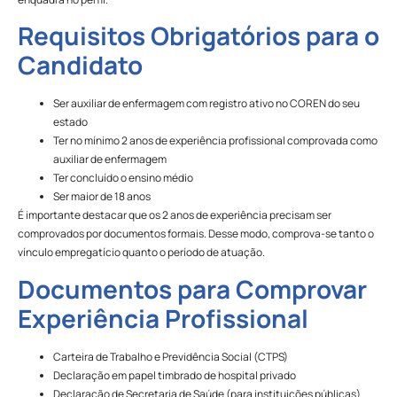
Requisitos Obrigatórios para o
Candidato
Ser auxiliar de enfermagem com registro ativo no COREN do seu
estado
Ter no mínimo 2 anos de experiência profissional comprovada como
auxiliar de enfermagem
Ter concluído o ensino médio
Ser maior de 18 anos
É importante destacar que os 2 anos de experiência precisam ser
comprovados por documentos formais. Desse modo, comprova-se tanto o
vínculo empregatício quanto o período de atuação.
Documentos para Comprovar
Experiência Profissional
Carteira de Trabalho e Previdência Social (CTPS)
Declaração em papel timbrado de hospital privado
Declaração de Secretaria de Saúde (para instituições públicas)