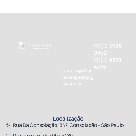
(11) 9 3928-
0352
(11) 9 8881-
4774
contato@r2for
macaopedagog
ica.com.br
Localização
Rua Da Consolação, 847, Consolação - São Paulo
De seg à sex, das 9h às 18h.