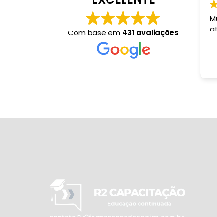
M
a
Com base em
431 avaliações
contato@r2formacaopedagogica.com.br