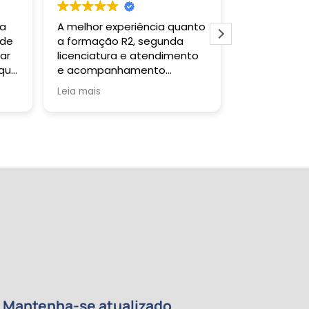
 a
A melhor experiência quanto
Gostei muit
 de
a formação R2, segunda
todas as ve
ar
licenciatura e atendimento
falar com a 
 que
e acompanhamento
um retorno s
da
pedagógico!
Tutor sanou
Leia mais
Leia mais
a
quando soli
certificado 
tempo previs
da
re
de
e
 meu
ntos
Mantenha-se atualizado