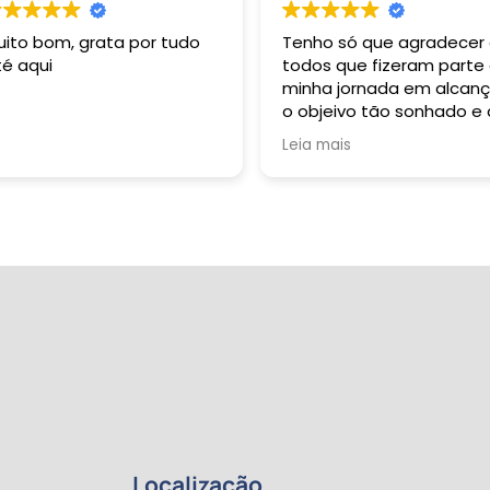
uito bom, grata por tudo
Tenho só que agradecer
té aqui
todos que fizeram parte
minha jornada em alcanç
o objeivo tão sonhado e
durante toda a minha vi
Leia mais
buzquei alçar. Grata sou 
Deus: Pai, Filho e Espirito
Santo. À R 2 Formação
Pedagógica representa
pela sua esplêndida e
harmoniosa equipe, dent
os quais tive oportunida
de conviver e sempre qu
necessitei fui muito bem
auxiliada: dentre eles
destaco professoras
Gabriela e Margarete; o
primeiro contato, André
Sene; Beatriz, Pedro e ta
outros que participaram
Localização