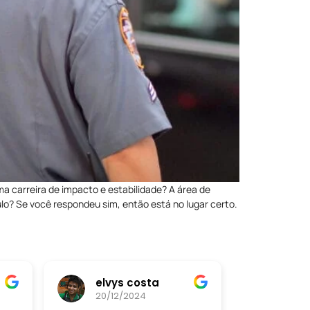
a carreira de impacto e estabilidade? A área de
o? Se você respondeu sim, então está no lugar certo.
elvys costa
20/12/2024
20/12