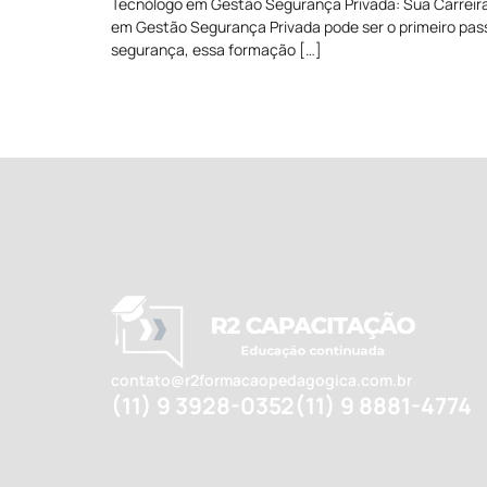
Tecnólogo em Gestão Segurança Privada: Sua Carreira
em Gestão Segurança Privada pode ser o primeiro pass
segurança, essa formação […]
contato@r2formacaopedagogica.com.br
(11) 9 3928-0352
(11) 9 8881-4774