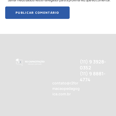
Salvar meus dados neste navegador para a próxima vez que eu comentar.
(11) 9 3928-
0352
(11) 9 8881-
4774
contato@r2for
macaopedagog
ica.com.br