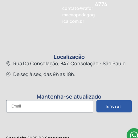
4774
contato@r2for
macaopedagog
ica.com.br
Localização
Rua Da Consolação, 847, Consolação - São Paulo
De seg à sex, das 9h às 18h.
Mantenha-se atualizado
Enviar
Copyright 2025 R2 Capacitação.