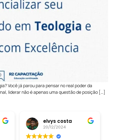
ia? Você já parou para pensar no real poder da
inal, liderar não é apenas uma questão de posição […]
elvys costa
20/12/2024
20/12