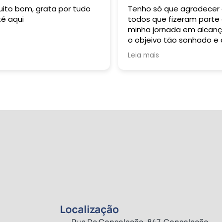
uito bom, grata por tudo
Tenho só que agradecer
té aqui
todos que fizeram parte
minha jornada em alcanç
o objeivo tão sonhado e
durante toda a minha vi
Leia mais
buzquei alçar. Grata sou 
Deus: Pai, Filho e Espirito
Santo. À R 2 Formação
Pedagógica representa
pela sua esplêndida e
harmoniosa equipe, dent
os quais tive oportunida
de conviver e sempre qu
necessitei fui muito bem
auxiliada: dentre eles
destaco professoras
Gabriela e Margarete; o
primeiro contato, André
Sene; Beatriz, Pedro e ta
outros que participaram
Localização
dessta vifória! Obrigada 