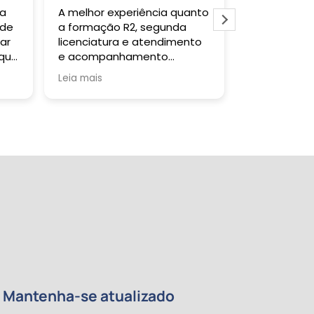
 a
A melhor experiência quanto
Gostei muit
 de
a formação R2, segunda
todas as ve
ar
licenciatura e atendimento
falar com a 
 que
e acompanhamento
um retorno s
da
pedagógico!
Tutor sanou
Leia mais
Leia mais
a
quando soli
certificado 
tempo previs
da
re
de
e
 meu
ntos
Mantenha-se atualizado
a