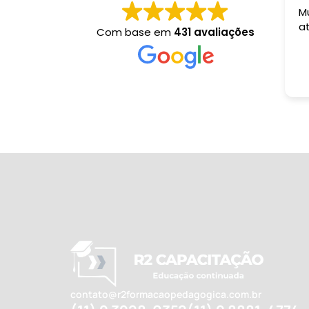
M
a
Com base em
431 avaliações
contato@r2formacaopedagogica.com.br