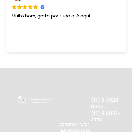
Muito bom, grata por tudo até aqui
(11) 9 3928-
0352
(11) 9 8881-
4774
contato@r2for
macaopedagog