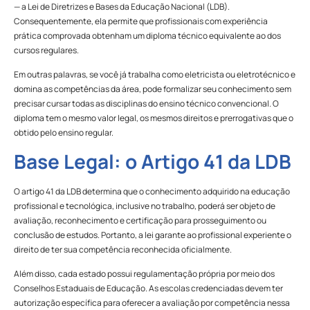
— a Lei de Diretrizes e Bases da Educação Nacional (LDB).
Consequentemente, ela permite que profissionais com experiência
prática comprovada obtenham um diploma técnico equivalente ao dos
cursos regulares.
Em outras palavras, se você já trabalha como eletricista ou eletrotécnico e
domina as competências da área, pode formalizar seu conhecimento sem
precisar cursar todas as disciplinas do ensino técnico convencional. O
diploma tem o mesmo valor legal, os mesmos direitos e prerrogativas que o
obtido pelo ensino regular.
Base Legal: o Artigo 41 da LDB
O artigo 41 da LDB determina que o conhecimento adquirido na educação
profissional e tecnológica, inclusive no trabalho, poderá ser objeto de
avaliação, reconhecimento e certificação para prosseguimento ou
conclusão de estudos. Portanto, a lei garante ao profissional experiente o
direito de ter sua competência reconhecida oficialmente.
Além disso, cada estado possui regulamentação própria por meio dos
Conselhos Estaduais de Educação. As escolas credenciadas devem ter
autorização específica para oferecer a avaliação por competência nessa