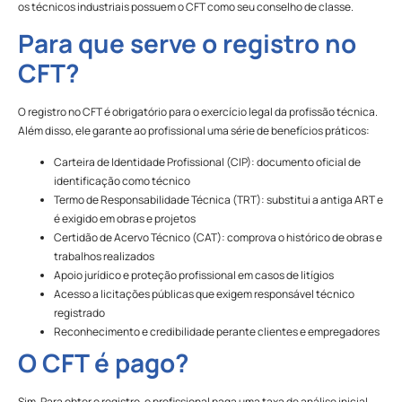
os técnicos industriais possuem o CFT como seu conselho de classe.
Para que serve o registro no
CFT?
O registro no CFT é obrigatório para o exercício legal da profissão técnica.
Além disso, ele garante ao profissional uma série de benefícios práticos:
Carteira de Identidade Profissional (CIP): documento oficial de
identificação como técnico
Termo de Responsabilidade Técnica (TRT): substitui a antiga ART e
é exigido em obras e projetos
Certidão de Acervo Técnico (CAT): comprova o histórico de obras e
trabalhos realizados
Apoio jurídico e proteção profissional em casos de litígios
Acesso a licitações públicas que exigem responsável técnico
registrado
Reconhecimento e credibilidade perante clientes e empregadores
O CFT é pago?
Sim. Para obter o registro, o profissional paga uma taxa de análise inicial.