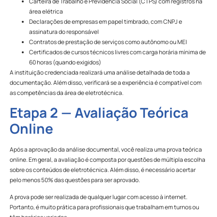
Carteira de Trabalho e Previdência Social (CTPS) com registros na
área elétrica
Declarações de empresas em papel timbrado, com CNPJ e
assinatura do responsável
Contratos de prestação de serviços como autônomo ou MEI
Certificados de cursos técnicos livres com carga horária mínima de
60 horas (quando exigidos)
A instituição credenciada realizará uma análise detalhada de toda a
documentação. Além disso, verificará se a experiência é compatível com
as competências da área de eletrotécnica.
Etapa 2 — Avaliação Teórica
Online
Após a aprovação da análise documental, você realiza uma prova teórica
online. Em geral, a avaliação é composta por questões de múltipla escolha
sobre os conteúdos de eletrotécnica. Além disso, é necessário acertar
pelo menos 50% das questões para ser aprovado.
A prova pode ser realizada de qualquer lugar com acesso à internet.
Portanto, é muito prática para profissionais que trabalham em turnos ou