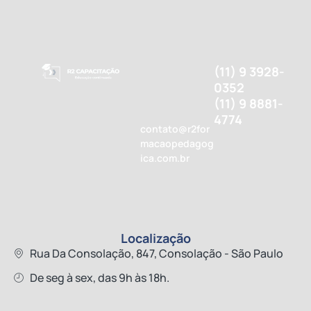
(11) 9 3928-
0352
(11) 9 8881-
4774
contato@r2for
macaopedagog
ica.com.br
Localização
Rua Da Consolação, 847, Consolação - São Paulo
De seg à sex, das 9h às 18h.