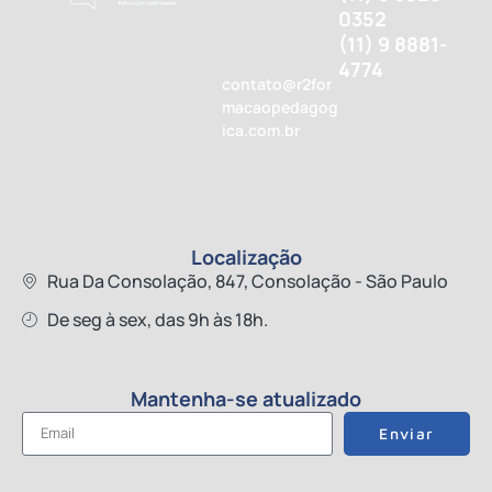
0352
(11) 9 8881-
4774
contato@r2for
macaopedagog
ica.com.br
Localização
Rua Da Consolação, 847, Consolação - São Paulo
De seg à sex, das 9h às 18h.
Mantenha-se atualizado
Enviar