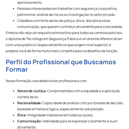
aprimoramento.
Pessoas interessadas em trabalhar com segurança corporativa,
patrimonial, análise de riscos ou investigação no setor privado.
Cidadãos com forte senso de justiça, ética, disciplina e boa
comunicação, que querem contribuir ativamente para a sociedade.
Embora não seja um requisito eliminatório para todas as carreiras policiais,
o diploma de Tecnólogo em Segurança Pública é um enorme diferencial em
concursos públicos (especialmente os que exigem nível superior) e
prepara você de forma muito mais completa para os desafios da função.
Perfil do Profissional que Buscamos
Formar
Nossa formação visa desenvolver profissionais com:
Senso de Justiça:
Comprometidos com a equidade e a aplicação
correta da lei.
Racionalidade:
Capacidade de análise crítica e tomada de decisão
baseada em fatos e lógica, especialmente sob pressão.
Ética:
Integridade inabalável em todas as ações.
Comunicação:
Habilidade para se expressar claramente e ouvir
ativamente.